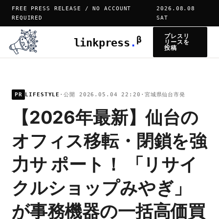
FREE PRESS RELEASE / NO ACCOUNT
2026.08.08
REQUIRED
SAT
プレスリ
β
linkpress
.
リースを
投稿
PR
LIFESTYLE
·
公開 2026.05.04 22:20
·
宮城県仙台市発
【2026年最新】仙台の
オフィス移転・閉鎖を強
力サ ポート！ 「リサイ
クルショップみやぎ」
が事務機器の一括高価買