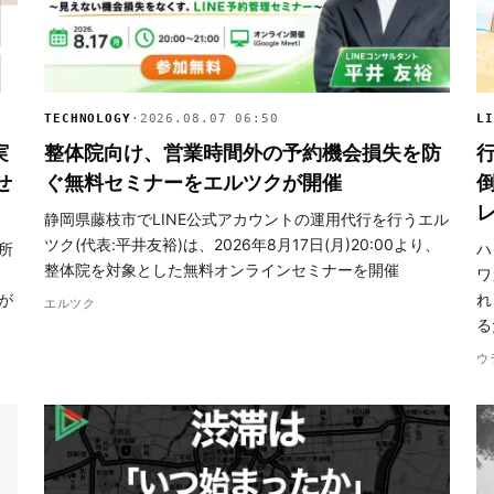
TECHNOLOGY
·
2026.08.07 06:50
LI
実
整体院向け、営業時間外の予約機会損失を防
せ
ぐ無料セミナーをエルツクが開催
静岡県藤枝市でLINE公式アカウントの運用代行を行うエル
ツク(代表:平井友裕)は、2026年8月17日(月)20:00より、
所
ハ
整体院を対象とした無料オンラインセミナーを開催
ワ
が
れ
エルツク
る
ウ