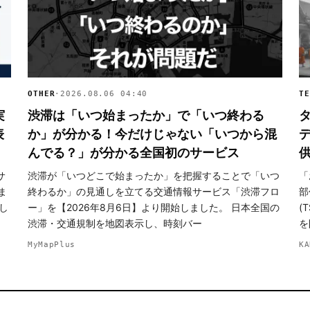
OTHER
·
2026.08.06 04:40
TE
実
渋滞は「いつ始まったか」で「いつ終わる
表
か」が分かる！今だけじゃない「いつから混
デ
んでる？」が分かる全国初のサービス
サ
渋滞が「いつどこで始まったか」を把握することで「いつ
「
ま
終わるか」の見通しを立てる交通情報サービス「渋滞フロ
部
し
ー」を【2026年8月6日】より開始しました。 日本全国の
(
渋滞・交通規制を地図表示し、時刻バー
を
MyMapPlus
KA