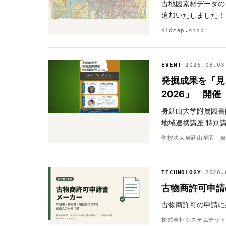
古地図素材データのダ
追加いたしました！
oldmap.shop
EVENT
·
2026.08.03
発掘成果を「見
2026」 開催
身延山大学附属図書
地域連携講座 特別講
学校法人身延山学園 
TECHNOLOGY
·
2026.
古物商許可申請
古物商許可の申請に
株式会社システムデザ