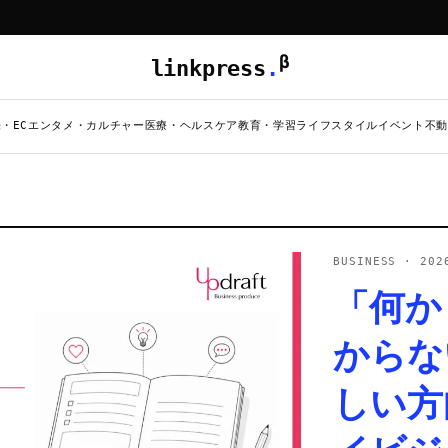
β
linkpress
.
・EC
エンタメ・カルチャー
医療・ヘルスケア
教育・学習
ライフスタイル
イベント
不動
BUSINESS
·
202
「何か
からな
しい方