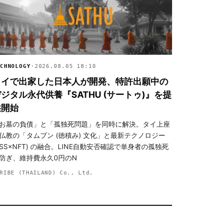
CHNOLOGY
·
2026.08.05 18:10
タイで出家した日本人が開発、特許出願中の
ジタル永代供養『SATHU (サートゥ)』を提
供開始
お墓の負債」と「孤独死問題」を同時に解決。タイ上座
仏教の「タムブン (徳積み) 文化」と最新テクノロジー
TSS×NFT) の融合。LINE自動安否確認で単身者の孤独死
防ぎ、維持費永久0円のN
RIBE (THAILAND) Co., Ltd.