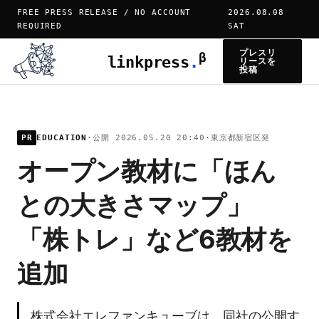
FREE PRESS RELEASE / NO ACCOUNT
2026.08.08
REQUIRED
SAT
プレスリ
β
linkpress
.
リースを
投稿
PR
EDUCATION
·
公開 2026.05.20 20:40
·
東京都新宿区発
オープン教材に「ほん
との大きさマップ」
「株トレ」など6教材を
追加
株式会社エレファンキューブは、同社の公開す