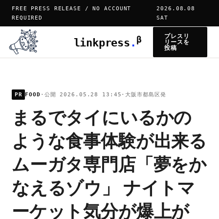
FREE PRESS RELEASE / NO ACCOUNT
2026.08.08
REQUIRED
SAT
プレスリ
β
linkpress
.
リースを
投稿
PR
FOOD
·
公開 2026.05.28 13:45
·
大阪市都島区発
まるでタイにいるかの
ような食事体験が出来る
ムーガタ専門店「夢をか
なえるゾウ」 ナイトマ
ーケット気分が爆上が