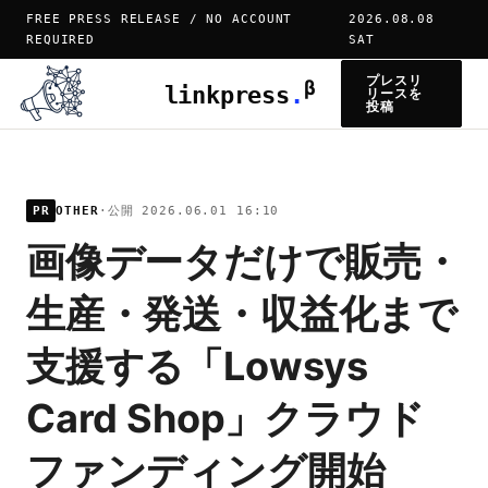
FREE PRESS RELEASE / NO ACCOUNT
2026.08.08
REQUIRED
SAT
プレスリ
β
linkpress
.
リースを
投稿
PR
OTHER
·
公開 2026.06.01 16:10
画像データだけで販売・
生産・発送・収益化まで
支援する「Lowsys
Card Shop」クラウド
ファンディング開始