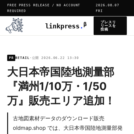
FREE PRESS RELEASE / NO ACCOUNT
2026.08.07
REQUIRED
FRI
プレスリ
β
linkpress
.
リースを
投稿
PR
RETAIL
·
公開 2026.06.22 13:30
大日本帝国陸地測量部
『満州1/10万・1/50
万』販売エリア追加！
古地図素材データのダウンロード販売
oldmap.shop では、大日本帝国陸地測量部発