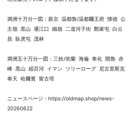
満洲十万分一図：新京 温都魯/温都爾王府 懐徳 公
主嶺 黒山 通江口 鐵嶺 二道河子街 鄭家屯 白云
昌 臥虎屯 茂林
満洲五十万分一図：三姓/依蘭 海倫 奉化 開魯 赤
峰 黒山 綏芬河 イマン ツリーローグ 尼古里斯克
奉天 哈爾賓 甯古塔
ニュースページ：https://oldmap.shop/news-
20260622