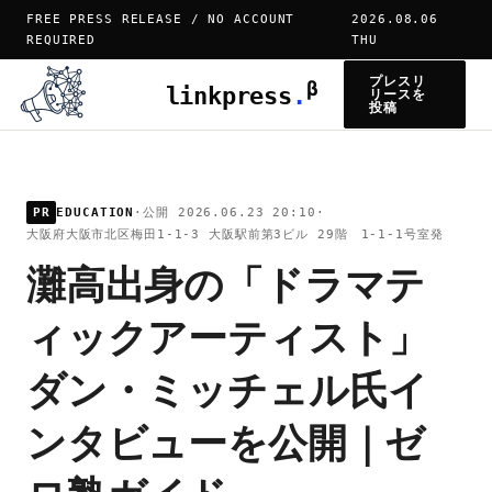
FREE PRESS RELEASE / NO ACCOUNT
2026.08.06
REQUIRED
THU
プレスリ
β
linkpress
.
リースを
投稿
PR
EDUCATION
·
公開 2026.06.23 20:10
·
大阪府大阪市北区梅田1-1-3 大阪駅前第3ビル 29階 1-1-1号室発
灘高出身の「ドラマテ
ィックアーティスト」
ダン・ミッチェル氏イ
ンタビューを公開｜ゼ