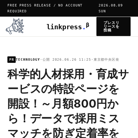
FREE PRESS RELEASE / NO ACCOUNT
2026.08.09
REQUIRED
SUN
プレスリ
β
linkpress
.
リースを
投稿
PR
TECHNOLOGY
·
公開 2026.06.26 11:25
·
東京都中央区発
科学的人材採用・育成サ
ービスの特設ページを
開設！～月額800円か
ら！データで採用ミス
マッチを防ぎ定着率を