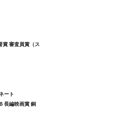
督賞 審査員賞（ス
ネート
 長編映画賞 銅