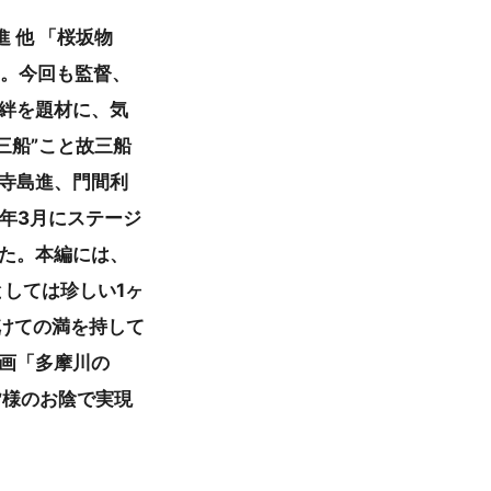
 他 「桜坂物
」。今回も監督、
絆を題材に、気
三船”こと故三船
寺島進、門間利
4年3月にステージ
た。本編には、
としては珍しい1ヶ
かけての満を持して
画「多摩川の
皆様のお陰で実現