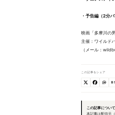
・予告編（2分
映画「多摩川の
主催：ワイルド
（メール：wildbunc
この記事をシェア
B
この記事につい
本記事は配信元（