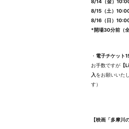
8/14（金）10:00 
8/15（土）10:00 
8/16（日）10:00 
*開場30分前（
・
電子チケット1
お手数ですが
【Li
入
をお願いいた
す）
【映画「多摩川の男