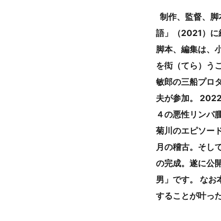
制作、監督、脚本
語」（2021）
脚本、編集は、
を衒（てら）うこ
敏郎の三船プロ
夫が参加。 20
４の悪性リンパ
菊川のエピソード
月の稽古。そして
の完成。遂に公
男」です。 な
することが叶っ