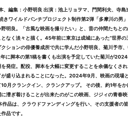
、編集：小野明良 出演：池上リョヲマ、門間利夫、寺島進
に続きワイルドバンチプロジェクト制作第2弾「多摩川の男
小野明良。「古風な映画を撮りたい」と、昔の仲間たちとの
となく淡々と描く。45年前に東京は成城にあった”世界の
ダクションの俳優養成所で共に学んだ小野明良、菊川予市、
22年に脚本の第1稿を書くも出演を予定していた菊川が202
腫を発症。配役、脚本を大幅に変更することを余儀なくされ
が盛り込まれることになった。2024年9月、映画の現場
10月クランクイン、クランクアップ。 その後、約1年を
開に漕ぎ着けることが出来たのがこの映画、ジジィの青春映
お本作品は、クラウドファンディングを行い、その支援者の
た作品です。