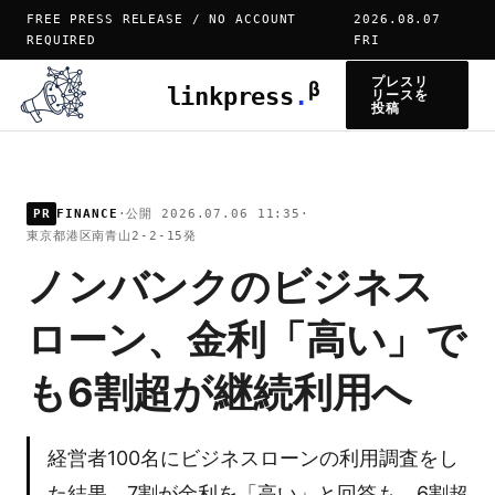
FREE PRESS RELEASE / NO ACCOUNT
2026.08.07
REQUIRED
FRI
プレスリ
β
linkpress
.
リースを
投稿
PR
FINANCE
·
公開 2026.07.06 11:35
·
東京都港区南青山2-2-15発
ノンバンクのビジネス
ローン、金利「高い」で
も6割超が継続利用へ
経営者100名にビジネスローンの利用調査をし
た結果、7割が金利を「高い」と回答も、6割超