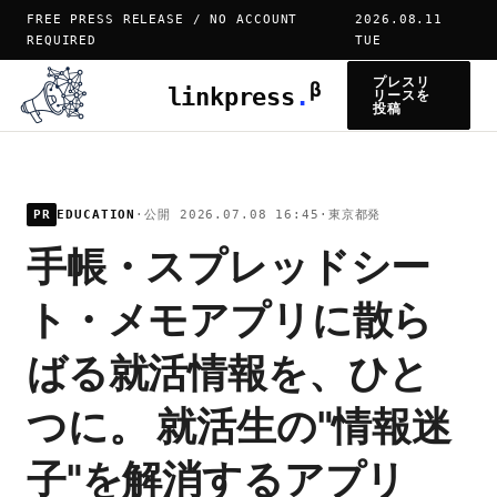
FREE PRESS RELEASE / NO ACCOUNT
2026.08.11
REQUIRED
TUE
プレスリ
β
linkpress
.
リースを
投稿
PR
EDUCATION
·
公開 2026.07.08 16:45
·
東京都発
手帳・スプレッドシー
ト・メモアプリに散ら
ばる就活情報を、ひと
つに。 就活生の"情報迷
子"を解消するアプリ